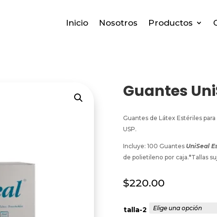
Inicio
Nosotros
Productos
Guantes UniS
Guantes de Látex Estériles par
USP.
Incluye: 100 Guantes
U
niSeal Es
de polietileno por caja.*Tallas su
$
220.00
talla-2