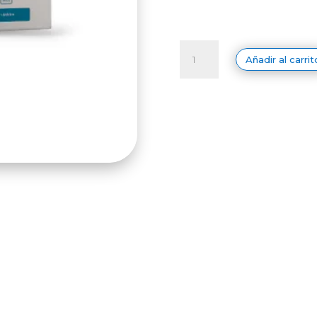
Guantes
UniSeal
Añadir al carrit
Estéril
Látex
cantidad