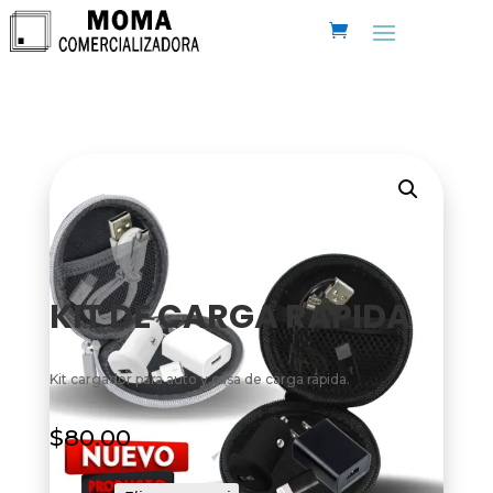
KIT DE CARGA RAPIDA
Kit cargador para auto y casa de carga rápida.
$
80.00